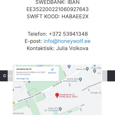
SWEDBANK: IBAN
EE352200221060927643
SWIFT KOOD: HABAEE2X
Telefon: +372 53941348
E-post:
info@honeywolf.ee
Kontaktisik: Julia Volkova
© HoneyWolf OÜ 2026, Design by
CompLand