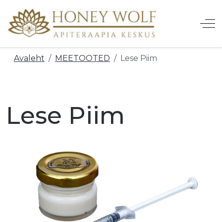
Off
Avaleht
MEETOOTED
Lese Piim
LE_SUBMENU_LABEL
Lese Piim
LE_SUBMENU_LABEL