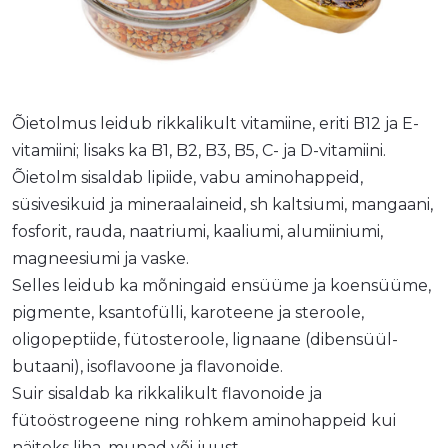
Õietolmus leidub rikkalikult vitamiine, eriti B12 ja E-
vitamiini; lisaks ka B1, B2, B3, B5, C- ja D-vitamiini.
GGLE_SUBMENU_LABEL
Õietolm sisaldab lipiide, vabu aminohappeid,
süsivesikuid ja mineraalaineid, sh kaltsiumi, mangaani,
fosforit, rauda, naatriumi, kaaliumi, alumiiniumi,
magneesiumi ja vaske.
Selles leidub ka mõningaid ensüüme ja koensüüme,
pigmente, ksantofülli, karoteene ja steroole,
oligopeptiide, fütosteroole, lignaane (dibensüül-
butaani), isoflavoone ja flavonoide.
Suir sisaldab ka rikkalikult flavonoide ja
fütoöstrogeene ning rohkem aminohappeid kui
näiteks liha, munad või juust.