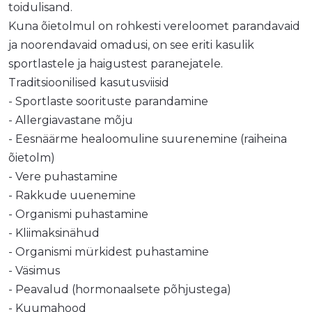
toidulisand.
Kuna õietolmul on rohkesti vereloomet parandavaid
ja noorendavaid omadusi, on see eriti kasulik
sportlastele ja haigustest paranejatele.
Traditsioonilised kasutusviisid
- Sportlaste soorituste parandamine
- Allergiavastane mõju
- Eesnäärme healoomuline suurenemine (raiheina
õietolm)
- Vere puhastamine
- Rakkude uuenemine
- Organismi puhastamine
- Kliimaksinähud
- Organismi mürkidest puhastamine
- Väsimus
- Peavalud (hormonaalsete põhjustega)
- Kuumahood