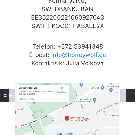
Kohtla-Järve,
SWEDBANK: IBAN
EE352200221060927643
SWIFT KOOD: HABAEE2X
Telefon: +372 53941348
E-post:
info@honeywolf.ee
Kontaktisik: Julia Volkova
© HoneyWolf OÜ 2026, Design by
CompLand