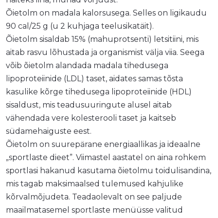
Õietolm on madala kalorsusega. Selles on ligikaudu
90 cal/25 g (u 2 kuhjaga teelusikatäit).
Õietolm sisaldab 15% (mahuprotsenti) letsitiini, mis
aitab rasvu lõhustada ja organismist välja viia. Seega
võib õietolm alandada madala tihedusega
lipoproteiinide (LDL) taset, aidates samas tõsta
kasulike kõrge tihedusega lipoproteiinide (HDL)
sisaldust, mis teadusuuringute alusel aitab
vähendada vere kolesterooli taset ja kaitseb
südamehaiguste eest.
Õietolm on suurepärane energiaallikas ja ideaalne
„sportlaste dieet”. Viimastel aastatel on aina rohkem
sportlasi hakanud kasutama õietolmu toidulisandina,
mis tagab maksimaalsed tulemused kahjulike
kõrvalmõjudeta. Teadaolevalt on see paljude
maailmatasemel sportlaste menüüsse valitud