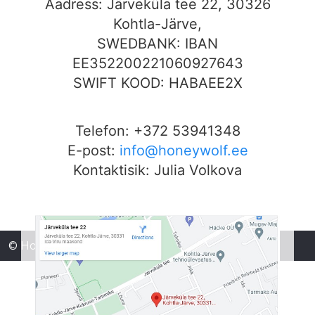
Aadress: Järveküla tee 22, 30326
Kohtla-Järve,
SWEDBANK: IBAN
EE352200221060927643
SWIFT KOOD: HABAEE2X
Telefon: +372 53941348
E-post:
info@honeywolf.ee
Kontaktisik: Julia Volkova
© HoneyWolf OÜ 2026, Design by
CompLand