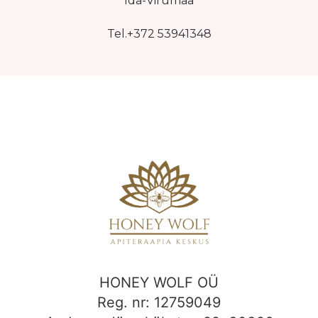
Ida-Virumaa
Tel.+372 53941348
HONEY WOLF OÜ
Reg. nr: 12759049