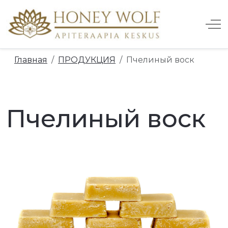
Off
Главная
ПРОДУКЦИЯ
Пчелиный воск
_SUBMENU_LABEL
Пчелиный воск
LE_SUBMENU_LABEL