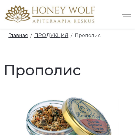
Off
Главная
ПРОДУКЦИЯ
Прополис
_SUBMENU_LABEL
Прополис
LE_SUBMENU_LABEL