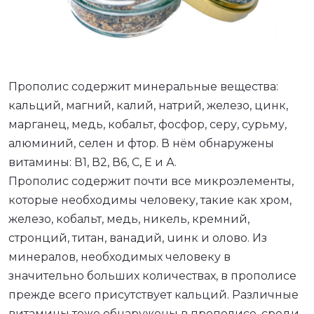
Прополис содержит минеральные вещества:
кальций, магний, калий, натрий, железо, цинк,
LE_SUBMENU_LABEL
марганец, медь, кобальт, фосфор, серу, сурьму,
алюминий, селен и фтор. В нём обнаружены
витамины: В1, В2, В6, С, Е и А.
Прополис содержит почти все микроэлементы,
которые необходимы человеку, такие как хром,
железо, кобальт, медь, никель, кремний,
стронций, титан, ванадий, uинк и олово. Из
минералов, необходимых человеку в
значительно больших количествах, в прополисе
прежде всего присутствует кальций. Различные
витамины тоже обнаружены в прополисе, среди