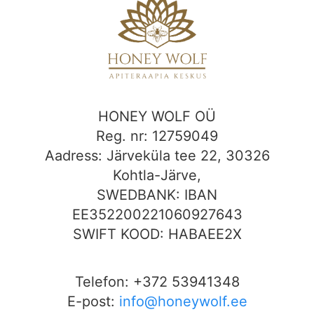
HONEY WOLF OÜ
Reg. nr: 12759049
Aadress: Järveküla tee 22, 30326
Kohtla-Järve,
SWEDBANK: IBAN
EE352200221060927643
SWIFT KOOD: HABAEE2X
Telefon: +372 53941348
E-post:
info@honeywolf.ee